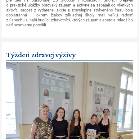
pre deti na Súkromnej ZŠ Slobody v Košiciach. Školáci prejavili
o praktické ukážky obrovský záujem a aktívne sa zapájali do všetkých
aktivít. Radosť z vydarenej akcie a zmysluplne stráveného času bola
obojstranná – okrem žiakov základnej školy mali veľkú radosť
z úspechu aj naši budúci zdravotníci, ktorých záujem a energia mladších
detí nesmierne potešili.
Týždeň zdravej výživy