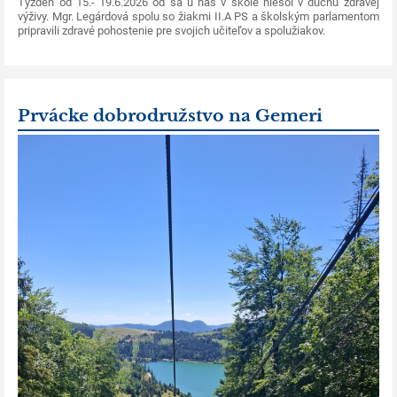
Týždeň od 15.- 19.6.2026 od sa u nás v škole niesol v duchu zdravej
výživy. Mgr. Legárdová spolu so žiakmi II.A PS a školským parlamentom
pripravili zdravé pohostenie pre svojich učiteľov a spolužiakov.
Prvácke dobrodružstvo na Gemeri