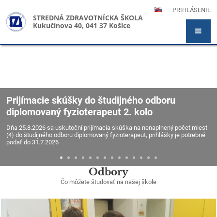
PRIHLÁSENIE
STREDNÁ ZDRAVOTNÍCKA ŠKOLA
Kukučínova 40, 041 37 Košice
Prijímacie skúšky do študijného odboru
diplomovaný fyzioterapeut 2. kolo
Dňa 25.8.2026 sa uskutoční prijímacia skúška na nenaplnený počet miest
(4) do študijného odboru diplomovaný fyzioterapeut, prihlášky je potrebné
podať do 31.7.2026
Odbory
Čo môžete študovať na našej škole