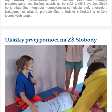
proprirecepcia, vestibulárny aparát, na čo slúži taktilný systém. Zistili
čo je bilaterálna integrácia, neurovývinová stimulácia, biely snoezelen.
Ďakujeme za úžasnú, profesionálnu a ľudskú inštruktáž a ukážky
jednotlivých terapií.
Ukážky prvej pomoci na ZŠ Slobody