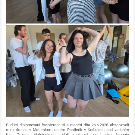
Budúci diplomovaní fyzioterapeuti a maséri dňa 26.6.2026 absolvovali
miniexkurziu v Materskom centre Pastierik v Košiciach pod vedením
Ing. Zuzany Matejčekovej. Mali možnosť zistiť ako funguje