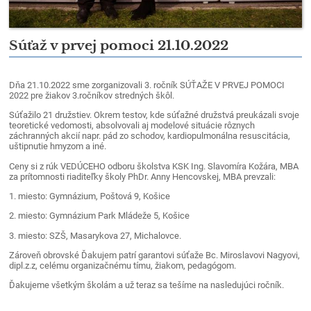
Súťaž v prvej pomoci 21.10.2022
Dňa 21.10.2022 sme zorganizovali 3. ročník SÚŤAŽE V PRVEJ POMOCI
2022 pre žiakov 3.ročníkov stredných škôl.
Súťažilo 21 družstiev. Okrem testov, kde súťažné družstvá preukázali svoje
teoretické vedomosti, absolvovali aj modelové situácie rôznych
záchranných akcií napr. pád zo schodov, kardiopulmonálna resuscitácia,
uštipnutie hmyzom a iné.
Ceny si z rúk VEDÚCEHO odboru školstva KSK Ing. Slavomíra Kožára, MBA
za prítomnosti riaditeľky školy PhDr. Anny Hencovskej, MBA prevzali:
1. miesto: Gymnázium, Poštová 9, Košice
2. miesto: Gymnázium Park Mládeže 5, Košice
3. miesto: SZŠ, Masarykova 27, Michalovce.
Zároveň obrovské Ďakujem patrí garantovi súťaže Bc. Miroslavovi Nagyovi,
dipl.z.z, celému organizačnému tímu, žiakom, pedagógom.
Ďakujeme všetkým školám a už teraz sa tešíme na nasledujúci ročník.