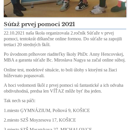
Súťaž prvej pomoci 2021
22.10.2021 naša škola organizovala 2.ročník Súťaže v prvej
pomoci, t
entokrát dištančne online formou. Do súťaže sa zapojili
tretiaci 20 stredných škôl.
Po úvodnom príhovore riaditeľky školy PhDr. Anny Hencovskej,
MBA a garanta súťaže Bc. Miroslava Nagya sa začal online súboj.
Online test, modelové situácie, to boli úlohy s ktorými sa žiaci
húževnato popasovali.
A hoci vedomosti škôl z prvej pomoci sú fantastické a ich odvaha
obdivuhodná, predsa len VÍŤAZ môže byť iba jeden.
Tak nech sa páči:
1.miesto ĢYMNÁZIUM, Poštová 9, KOŠICE
2.miesto SZŠ Moyzesova 17, KOŠICE
3.miesto SZŠ Masarykova 27, MICHALOVCE