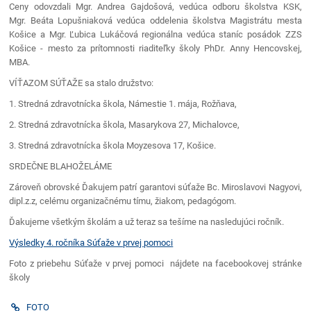
Ceny odovzdali Mgr. Andrea Gajdošová, vedúca odboru školstva KSK,
Mgr. Beáta Lopušniaková vedúca oddelenia školstva Magistrátu mesta
Košice a Mgr. Ľubica Lukáčová regionálna vedúca staníc posádok ZZS
Košice - mesto za prítomnosti riaditeľky školy PhDr. Anny Hencovskej,
MBA.
VÍŤAZOM SÚŤAŽE sa stalo družstvo:
1. Stredná zdravotnícka škola, Námestie 1. mája, Rožňava,
2. Stredná zdravotnícka škola, Masarykova 27, Michalovce,
3. Stredná zdravotnícka škola Moyzesova 17, Košice.
SRDEČNE BLAHOŽELÁME
Zároveň obrovské Ďakujem patrí garantovi súťaže Bc. Miroslavovi Nagyovi,
dipl.z.z, celému organizačnému tímu, žiakom, pedagógom.
Ďakujeme všetkým školám a už teraz sa tešíme na nasledujúci ročník.
Výsledky 4. ročníka Súťaže v prvej pomoci
Foto z priebehu Súťaže v prvej pomoci nájdete na facebookovej stránke
školy
FOTO