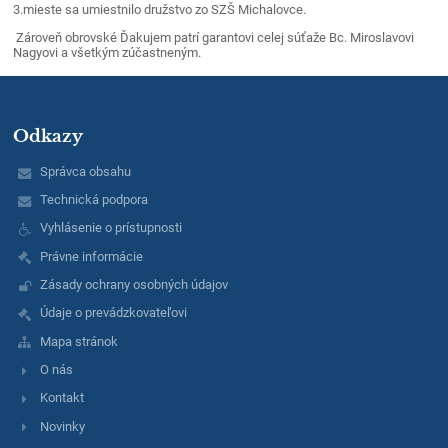
3.mieste sa umiestnilo družstvo zo SZŠ Michalovce.
Zároveň obrovské Ďakujem patrí garantovi celej súťaže Bc. Miroslavovi
Nagyovi a všetkým zúčastneným.
Odkazy
Správca obsahu
Technická podpora
Vyhlásenie o prístupnosti
Právne informácie
Zásady ochrany osobných údajov
Údaje o prevádzkovateľovi
Mapa stránok
O nás
Kontakt
Novinky