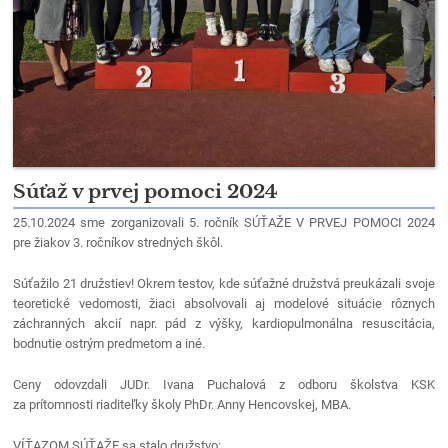
Súťaž v prvej pomoci 2024
25.10.2024 sme zorganizovali 5. ročník SÚŤAŽE V PRVEJ POMOCI 2024
pre žiakov 3. ročníkov stredných škôl.
Súťažilo 21 družstiev! Okrem testov, kde súťažné družstvá preukázali svoje
teoretické vedomosti, žiaci absolvovali aj modelové situácie rôznych
záchranných akcií napr. pád z výšky, kardiopulmonálna resuscitácia,
bodnutie ostrým predmetom a iné.
Ceny odovzdali JUDr. Ivana Puchalová z odboru školstva KSK
za prítomnosti riaditeľky školy PhDr. Anny Hencovskej, MBA.
VÍŤAZOM SÚŤAŽE sa stalo družstvo: