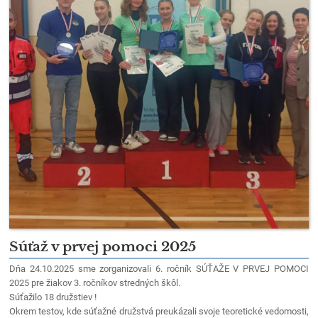
Súťaž v prvej pomoci 2025
Dňa 24.10.2025 sme zorganizovali 6. ročník SÚŤAŽE V PRVEJ POMOCI
2025 pre žiakov 3. ročníkov stredných škôl.
Súťažilo 18 družstiev !
Okrem testov, kde súťažné družstvá preukázali svoje teoretické vedomosti,