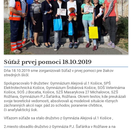
Súťaž prvej pomoci 18.10.2019
Dňa 18.10.2019 sme zorganizovali Súťaž v prvej pomoci pre žiakov
stredných škôl.
Spolupracovalo 9 družstiev: Gymnázium Alejová ul.1 Košice, SPŠ
Elektrotechnická Košice, Gymnázium Šrobárová Košice, SOŠ Veterinárna
Košice, SOŠ J.Bocatia, Košice, SZŠ Masarykova 27 Michalovce, SZŠ
Rožňava, Gymnázium P.J.Šafárika, Rožňava. Okrem testov, kde preukázali
svoje teoretické vedomosti, absolvovali aj modelové situácie rôznych
záchranných akcií napr. pád zo schodov, poranenie chrbtice,
či anafylaktický šok.
Víťazom súťaže sa stalo družstvo z Gymnázia Alejová ul.1 Košice ,
2.miesto obsadilo družstvo z Gymnázia P.J. Šafárika v Rožňave a na