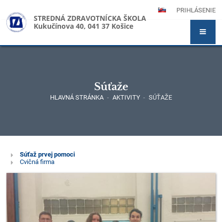
PRIHLÁSENIE
STREDNÁ ZDRAVOTNÍCKA ŠKOLA
Kukučínova 40, 041 37 Košice
Súťaže
HLAVNÁ STRÁNKA
-
AKTIVITY
-
SÚŤAŽE
Súťaže
Súťaž prvej pomoci
Cvičná firma