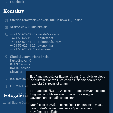
Facebook
Kontakty
Stredná zdravotnícka škola, Kukučínova 40, Košice
szskosice@kukucinka.sk
+421 55 62242 40 - riaditeľka školy
+421 55 62212 16 - sekretariát
+421 55 62344 18 - sekretariát, PaM
+421 55 62241 22 - ekonómka
+421 55 62572 75 - zborovňa
Stredná zdravotnícka škola
Kukučínova 40
041 37 Košice
041 37 Košice
Slovakia
EduPage nepoužíva žiadne reklamné, analytické alebo 
IČO 00606758
iné súkromie ohrozujúce cookies. Žiadne cookies sa 
nezdieľajú s tretími stranami.

DIČ 2021141991
EduPage používa iba 2 cookie – jedno nevyhnutné pre 
fungovanie prihlasovania. Toto je dočasné, po 
Fotogaléria
zatvorení prehliadača sa odstráni.

zatiaľ žiadne údaje
Druhé cookie zvyšuje bezpečnosť prihlásenia - vďaka 
nemu EduPage vie identifikovať prihlásenie z 
neznámeho počítača.