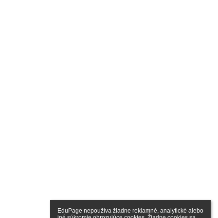
EduPage nepoužíva žiadne reklamné, analytické alebo 
iné súkromie ohrozujúce cookies. Žiadne cookies sa 