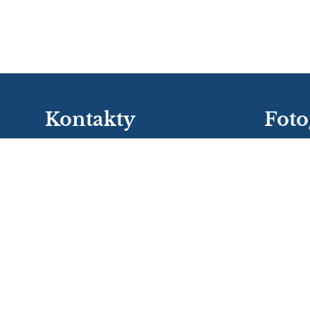
Kontakty
Foto
zatiaľ žiadn
Stredná zdravotnícka škola, Kukučínova 40,
Košice
szskosice@kukucinka.sk
+421 55 62242 40 - riaditeľka školy
+421 55 62212 16 - sekretariát
+421 55 62344 18 - sekretariát, PaM
+421 55 62241 22 - ekonómka
+421 55 62572 75 - zborovňa
Stredná zdravotnícka škola
Kukučínova 40
041 37 Košice
041 37 Košice
Slovakia