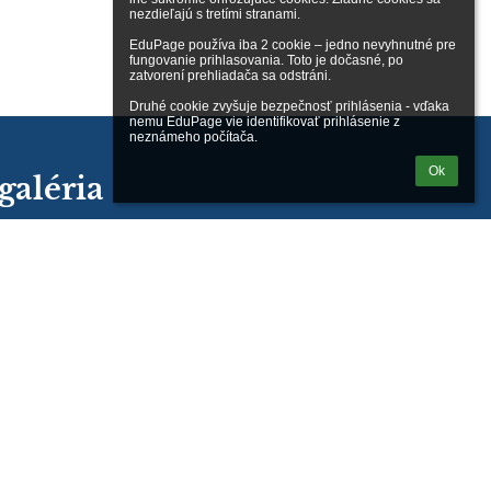
nezdieľajú s tretími stranami.

EduPage používa iba 2 cookie – jedno nevyhnutné pre 
fungovanie prihlasovania. Toto je dočasné, po 
zatvorení prehliadača sa odstráni.

Druhé cookie zvyšuje bezpečnosť prihlásenia - vďaka 
nemu EduPage vie identifikovať prihlásenie z 
neznámeho počítača.
Ok
galéria
e údaje