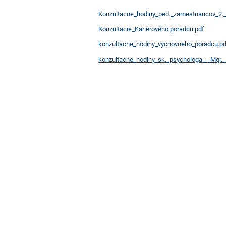
hodiny
Konzultacne_hodiny_ped._zamestnancov_2._
Konzultacie_Kariérového poradcu.pdf
konzultacne_hodiny_vychovneho_poradcu.p
konzultacne_hodiny_sk._psychologa_-_Mgr._