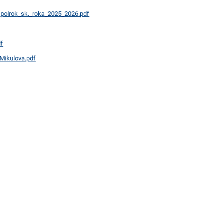
polrok_sk._roka_2025_2026.pdf
df
Mikulova.pdf