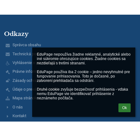
Odkazy
Správca obsahu
Technická podpora
EduPage nepoužíva žiadne reklamné, analytické alebo 
iné súkromie ohrozujúce cookies. Žiadne cookies sa 
Vyhlásenie o prístupnosti
nezdieľajú s tretími stranami.

Právne informácie
EduPage používa iba 2 cookie – jedno nevyhnutné pre 
fungovanie prihlasovania. Toto je dočasné, po 
Zásady ochrany osobných údajov
zatvorení prehliadača sa odstráni.

Údaje o prevádzkovateľovi
Druhé cookie zvyšuje bezpečnosť prihlásenia - vďaka 
nemu EduPage vie identifikovať prihlásenie z 
Mapa stránok
neznámeho počítača.
O nás
Ok
Kontakt
Novinky
Facebook