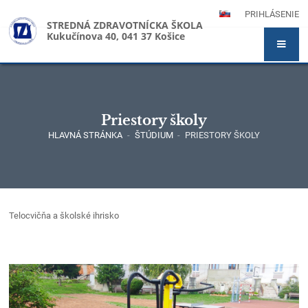
PRIHLÁSENIE
STREDNÁ ZDRAVOTNÍCKA ŠKOLA
Kukučínova 40, 041 37 Košice
Priestory školy
HLAVNÁ STRÁNKA
-
ŠTÚDIUM
-
PRIESTORY ŠKOLY
Priestory
Telocvičňa a školské ihrisko
školy