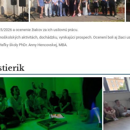
/2026 a ocenenie žiakov za ich usilovnú prácu.
oškolských aktivitách, dochádzku, vynikajúci prospech. Ocenení boli aj žiaci u
aditeľky školy PhDr. Anny Hencovskej, MBA.
tierik