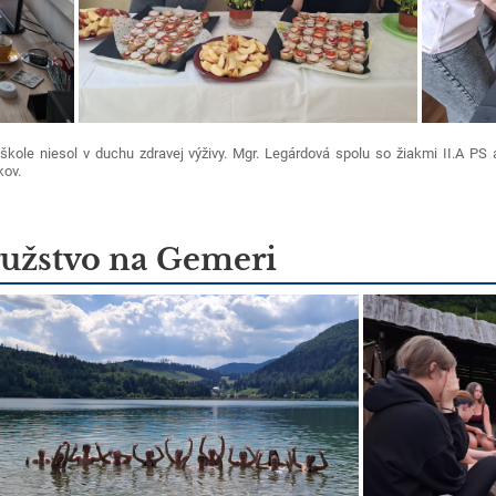
škole niesol v duchu zdravej výživy. Mgr. Legárdová spolu so žiakmi II.A PS 
kov.
užstvo na Gemeri