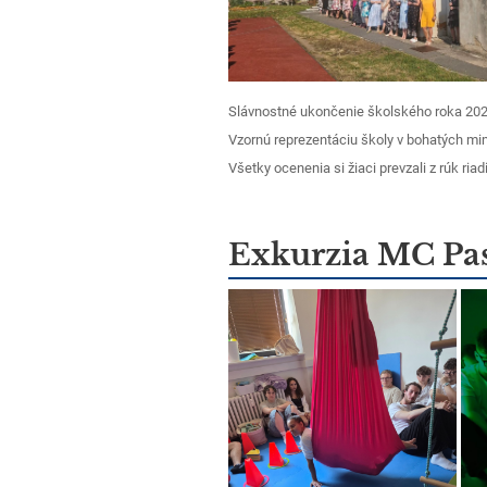
Slávnostné ukončenie školského roka 2025
Vzornú reprezentáciu školy v bohatých mim
Všetky ocenenia si žiaci prevzali z rúk ri
Exkurzia MC Pas