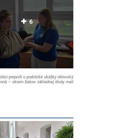
6
láci prejavili o praktické ukážky obrovský
ranná – okrem žiakov základnej školy mali