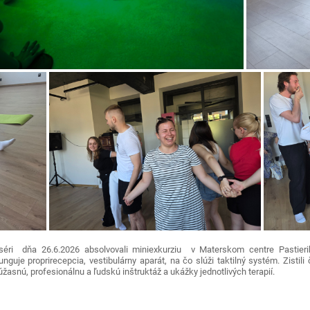
aséri dňa 26.6.2026 absolvovali miniexkurziu v Materskom centre Pastier
guje proprirecepcia, vestibulárny aparát, na čo slúži taktilný systém. Zistili č
žasnú, profesionálnu a ľudskú inštruktáž a ukážky jednotlivých terapií.