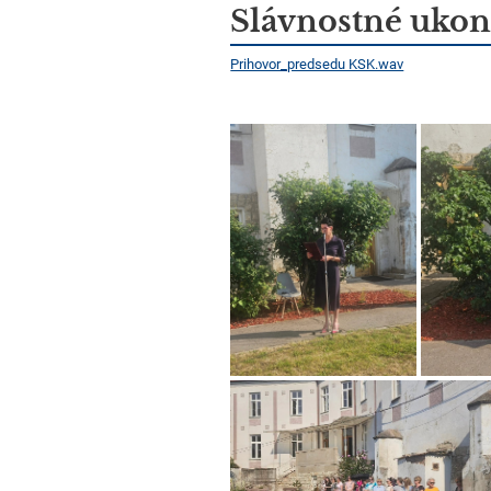
Novinky
Slávnostné ukon
Prihovor_predsedu KSK.wav