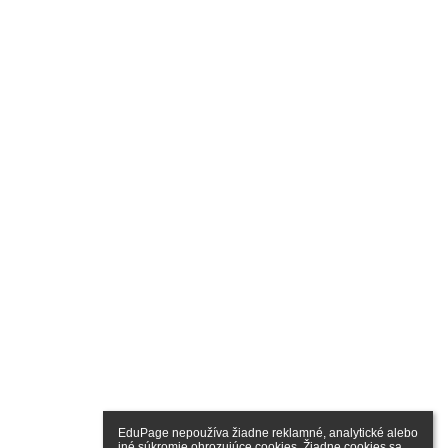
EduPage nepoužíva žiadne reklamné, analytické alebo 
iné súkromie ohrozujúce cookies. Žiadne cookies sa 