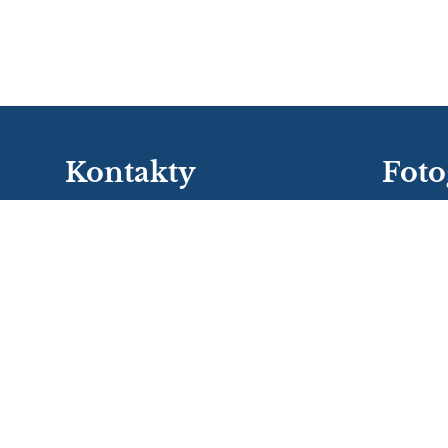
Kontakty
Foto
zatiaľ žiadn
Stredná zdravotnícka škola, Kukučínova 40,
Košice
szskosice@kukucinka.sk
+421 55 62242 40 - riaditeľka školy
+421 55 62212 16 - sekretariát
+421 55 62344 18 - sekretariát, PaM
+421 55 62241 22 - ekonómka
+421 55 62572 75 - zborovňa
Stredná zdravotnícka škola
Kukučínova 40
041 37 Košice
041 37 Košice
Slovakia