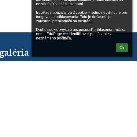
nezdieľajú s tretími stranami.

EduPage používa iba 2 cookie – jedno nevyhnutné pre 
fungovanie prihlasovania. Toto je dočasné, po 
zatvorení prehliadača sa odstráni.

Druhé cookie zvyšuje bezpečnosť prihlásenia - vďaka 
nemu EduPage vie identifikovať prihlásenie z 
neznámeho počítača.
Ok
galéria
e údaje