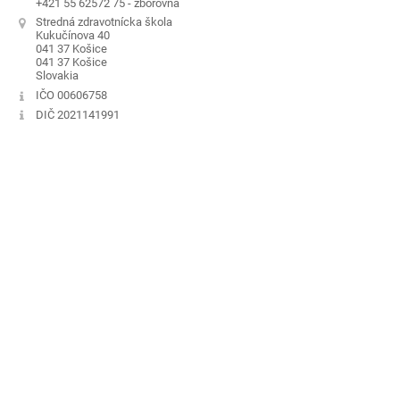
+421 55 62572 75 - zborovňa
Stredná zdravotnícka škola
Kukučínova 40
041 37 Košice
041 37 Košice
Slovakia
IČO 00606758
DIČ 2021141991