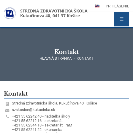
PRIHLÁSENIE
STREDNÁ ZDRAVOTNÍCKA ŠKOLA
Kukučínova 40, 041 37 Košice
Kontakt
HLAVNÁ STRÁNKA
-
KONTAKT
Kontakt
Kontakt
Stredná zdravotnícka škola, Kukučínova 40, Košice
szskosice@kukucinka.sk
+421 55 62242 40 - riaditeľka školy
+421 55 62212 16 - sekretariát
+421 55 62344 18 - sekretariát, PaM
+421 55 62241 22 - ekonómka