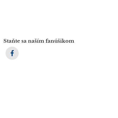
Staňte sa naším fanúšikom