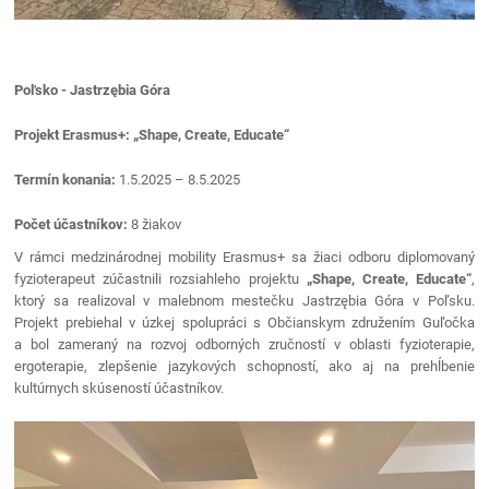
Poľsko - Jastrzębia Góra
Projekt Erasmus+: „Shape, Create, Educate“
Termín konania:
1.5.2025 – 8.5.2025
Počet účastníkov:
8 žiakov
V rámci medzinárodnej mobility Erasmus+ sa žiaci odboru diplomovaný
fyzioterapeut zúčastnili rozsiahleho projektu
„Shape, Create, Educate“
,
ktorý sa realizoval v malebnom mestečku Jastrzębia Góra v Poľsku.
Projekt prebiehal v úzkej spolupráci s Občianskym združením Guľočka
a bol zameraný na rozvoj odborných zručností v oblasti fyzioterapie,
ergoterapie, zlepšenie jazykových schopností, ako aj na prehĺbenie
kultúrnych skúseností účastníkov.