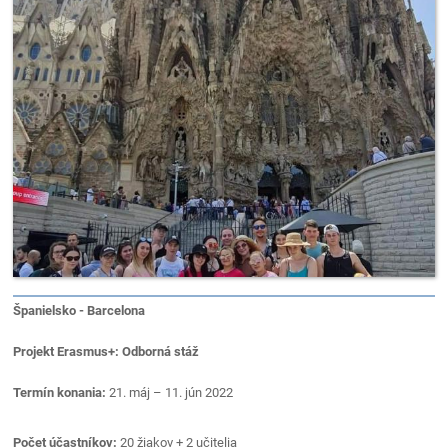
Španielsko - Barcelona
Projekt Erasmus+: Odborná stáž
Termín konania:
21. máj – 11. jún 2022
Počet účastníkov:
20 žiakov + 2 učitelia