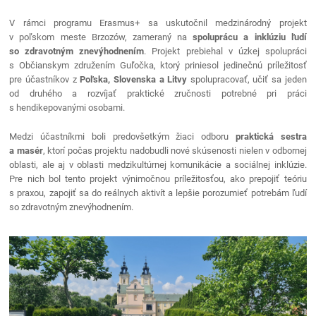
V rámci programu Erasmus+ sa uskutočnil medzinárodný projekt
v poľskom meste Brzozów, zameraný na
spoluprácu a inklúziu ľudí
so zdravotným znevýhodnením
. Projekt prebiehal v úzkej spolupráci
s Občianskym združením Guľočka, ktorý priniesol jedinečnú príležitosť
pre účastníkov z
Poľska, Slovenska a Litvy
spolupracovať, učiť sa jeden
od druhého a rozvíjať praktické zručnosti potrebné pri práci
s hendikepovanými osobami.
Medzi účastníkmi boli predovšetkým žiaci odboru
praktická sestra
a masér
, ktorí počas projektu nadobudli nové skúsenosti nielen v odbornej
oblasti, ale aj v oblasti medzikultúrnej komunikácie a sociálnej inklúzie.
Pre nich bol tento projekt výnimočnou príležitosťou, ako prepojiť teóriu
s praxou, zapojiť sa do reálnych aktivít a lepšie porozumieť potrebám ľudí
so zdravotným znevýhodnením.