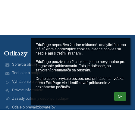
EduPage nepoužíva žiadne reklamné, analytické alebo 
iné súkromie ohrozujúce cookies. Žiadne cookies sa 
Odkazy
nezdieľajú s tretími stranami.

EduPage používa iba 2 cookie – jedno nevyhnutné pre 
Správca obsahu
fungovanie prihlasovania. Toto je dočasné, po 
zatvorení prehliadača sa odstráni.

Technická podpora
Druhé cookie zvyšuje bezpečnosť prihlásenia - vďaka 
Vyhlásenie o prístupnosti
nemu EduPage vie identifikovať prihlásenie z 
neznámeho počítača.
Právne informácie
Ok
Zásady ochrany osobných údajov
Údaje o prevádzkovateľovi
Mapa stránok
O nás
Kontakt