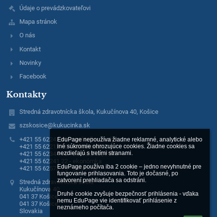
Údaje o prevádzkovateľovi
Mapa stránok
O nás
Kontakt
Novinky
Facebook
Kontakty
Stredná zdravotnícka škola, Kukučínova 40, Košice
szskosice@kukucinka.sk
+421 55 62242 40 - riaditeľka školy
EduPage nepoužíva žiadne reklamné, analytické alebo 
+421 55 62212 16 - sekretariát
iné súkromie ohrozujúce cookies. Žiadne cookies sa 
nezdieľajú s tretími stranami.

+421 55 62344 18 - sekretariát, PaM
+421 55 62241 22 - ekonómka
EduPage používa iba 2 cookie – jedno nevyhnutné pre 
+421 55 62572 75 - zborovňa
fungovanie prihlasovania. Toto je dočasné, po 
zatvorení prehliadača sa odstráni.

Stredná zdravotnícka škola
Kukučínova 40
Druhé cookie zvyšuje bezpečnosť prihlásenia - vďaka 
041 37 Košice
nemu EduPage vie identifikovať prihlásenie z 
041 37 Košice
neznámeho počítača.
Slovakia