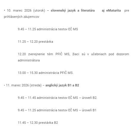
•
10. marec 2026 (utorok) –
slovenský jazyk a literatúra aj eMaturita
pre
prihlásených záujemcov
9.45 – 11.25 administrácia testov EČ MS
11.25 – 12.20 prestávka
12.20 zverejnenie tém PFIČ MS, žiaci sú v učebniach pod dozorom
administrátora
13.00 – 15.30 administrácia PFIČ MS.
• 11. marec 2026 (streda) –
anglický jazyk B1 a B2
9.45 – 11.45 administrácia testov EČ MS – úroveň B2.
9.45 – 11.25 administrácia testov EČ MS – úroveň B1
11.45 – 12.30 prestávka B2