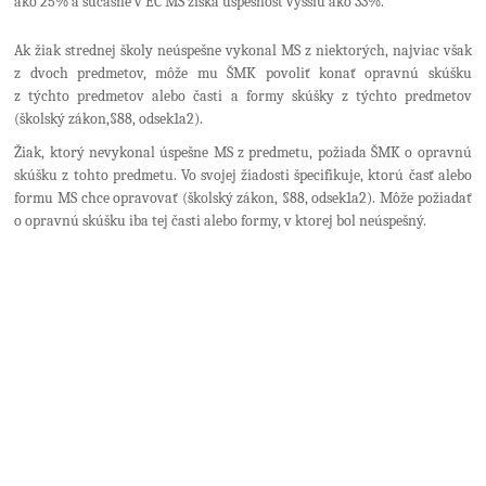
ako 25% a súčasne v EČ MS získa úspešnosť vyššiu ako 33%.
Ak žiak strednej školy neúspešne vykonal MS z niektorých, najviac však
z dvoch predmetov, môže mu ŠMK povoliť konať opravnú skúšku
z týchto predmetov alebo časti a formy skúšky z týchto predmetov
(školský zákon,§88, odsek1a2).
Žiak, ktorý nevykonal úspešne MS z predmetu, požiada ŠMK o opravnú
skúšku z tohto predmetu. Vo svojej žiadosti špecifikuje, ktorú časť alebo
formu MS chce opravovať (školský zákon, §88, odsek1a2). Môže požiadať
o opravnú skúšku iba tej časti alebo formy, v ktorej bol neúspešný.