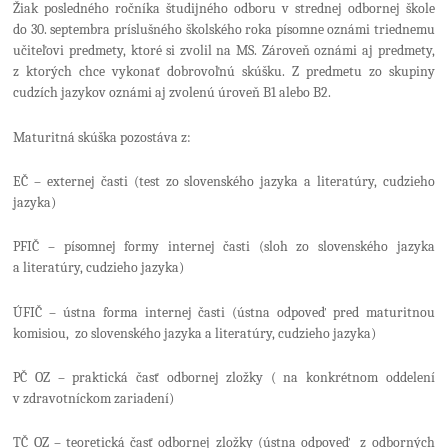
Žiak posledného ročníka študijného odboru v strednej odbornej škole
do 30. septembra príslušného školského roka písomne oznámi triednemu
učiteľovi predmety, ktoré si zvolil na MS. Zároveň oznámi aj predmety,
z ktorých chce vykonať dobrovoľnú skúšku. Z predmetu zo skupiny
cudzích jazykov oznámi aj zvolenú úroveň B1 alebo B2.
Maturitná skúška pozostáva z:
EČ – externej časti (test zo slovenského jazyka a literatúry, cudzieho
jazyka)
PFIČ – písomnej formy internej časti (sloh zo slovenského jazyka
a literatúry, cudzieho jazyka)
ÚFIČ – ústna forma internej časti (ústna odpoveď pred maturitnou
komisiou, zo slovenského jazyka a literatúry, cudzieho jazyka)
PČ OZ – praktická časť odbornej zložky ( na konkrétnom oddelení
v zdravotníckom zariadení)
TČ OZ – teoretická časť odbornej zložky (ústna odpoveď z odborných