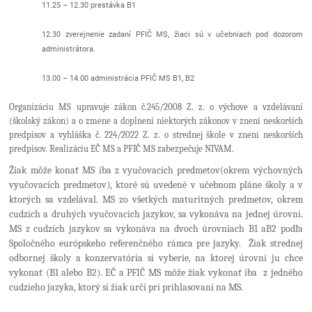
11.25 – 12.30 prestávka B1
12.30 zverejnenie zadaní PFIČ MS, žiaci sú v učebniach pod dozorom
administrátora.
13.00 – 14.00 administrácia PFIČ MS B1, B2
Organizáciu MS upravuje zákon č.245/2008 Z. z. o výchove a vzdelávaní
(školský zákon) a o zmene a doplnení niektorých zákonov v znení neskorších
predpisov a vyhláška č. 224/2022 Z. z. o strednej škole v znení neskorších
predpisov. Realizáciu EČ MS a PFIČ MS zabezpečuje NIVAM.
Žiak môže konať MS iba z vyučovacích predmetov(okrem výchovných
vyučovacích predmetov), ktoré sú uvedené v učebnom pláne školy a v
ktorých sa vzdelával. MS zo všetkých maturitných predmetov, okrem
cudzích a druhých vyučovacích jazykov, sa vykonáva na jednej úrovni.
MS z cudzích jazykov sa vykonáva na dvoch úrovniach B1 aB2 podľa
Spoločného európskeho referenčného rámca pre jazyky. Žiak strednej
odbornej školy a konzervatória si vyberie, na ktorej úrovni ju chce
vykonať (B1 alebo B2). EČ a PFIČ MS môže žiak vykonať iba z jedného
cudzieho jazyka, ktorý si žiak určí pri prihlasovaní na MS.