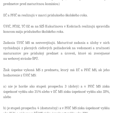
predmetov pred maturitnou komisiou)
EČ a PFIČ sa realizujú v marci príslušného školského roka.
ÚFIČ, PČOZ, TČ OZ sa na SZŠ Kukučínova v Košiciach realizujú spravidla
koncom mája príslušného školského roka.
Zadania ÚFIČ MS sa nezverejňujú. Maturitné zadania a úlohy v nich
vychádzajú z platných cieľových požiadaviek na vedomosti a zručnosti
maturantov pre príslušný predmet a úroveň, ktoré sú zverejnené
na webovej stránke ŠPÚ.
Žiak úspešne vykoná MS z predmetu, ktorý má EČ a PFIČ MS, ak jeho
hodnotenie z ÚFIČ MS:
a) nie je horšie ako stupeň prospechu 3 (dobrý) a v PFIČ MS získa
úspešnosť vyššiu ako 25% alebo v EČ MS získa úspešnosť vyššiu ako 33%,
alebo
b) je stupeň prospechu 4 (dostatočný) a v PFIČ MS získa úspešnosť vyššiu