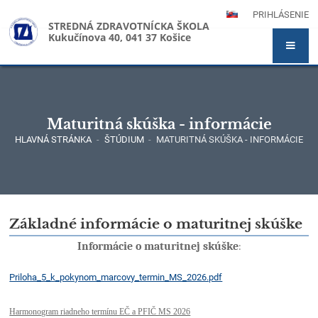
PRIHLÁSENIE
STREDNÁ ZDRAVOTNÍCKA ŠKOLA
Kukučínova 40, 041 37 Košice
Maturitná skúška - informácie
HLAVNÁ STRÁNKA
-
ŠTÚDIUM
-
MATURITNÁ SKÚŠKA - INFORMÁCIE
Maturitná
Základné informácie o maturitnej skúške
skúška
Informácie o maturitnej skúške
:
-
informácie
Priloha_5_k_pokynom_marcovy_termin_MS_2026.pdf
Harmonogram riadneho termínu EČ a PFIČ MS 2026