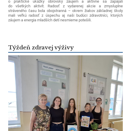
o praktické ukážky obrovský záujem a aktívne sa zapájali
do všetkých aktivít. Radosť z vydarenej akcie a zmysluplne
stráveného času bola obojstranná – okrem žiakov základnej školy
mali veľkú radosť z úspechu aj naši budúci zdravotníci, ktorých
záujem a energia mladších detí nesmierne potešili.
Týždeň zdravej výživy