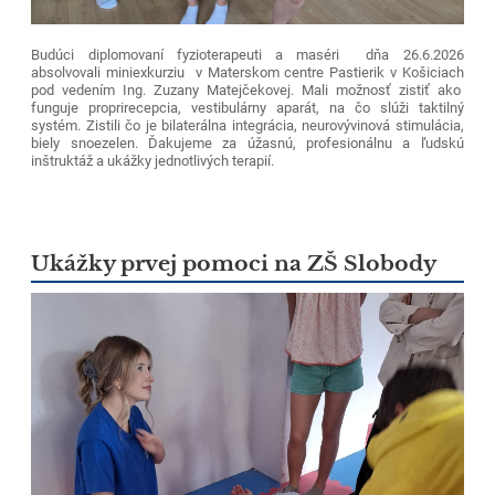
Budúci diplomovaní fyzioterapeuti a maséri dňa 26.6.2026
absolvovali miniexkurziu v Materskom centre Pastierik v Košiciach
pod vedením Ing. Zuzany Matejčekovej. Mali možnosť zistiť ako
funguje proprirecepcia, vestibulárny aparát, na čo slúži taktilný
systém. Zistili čo je bilaterálna integrácia, neurovývinová stimulácia,
biely snoezelen. Ďakujeme za úžasnú, profesionálnu a ľudskú
inštruktáž a ukážky jednotlivých terapií.
Ukážky prvej pomoci na ZŠ Slobody