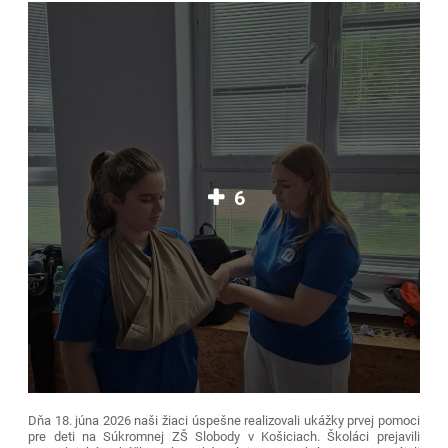
6
Dňa 18. júna 2026 naši žiaci úspešne realizovali ukážky prvej pomoci
pre deti na Súkromnej ZŠ Slobody v Košiciach. Školáci prejavili