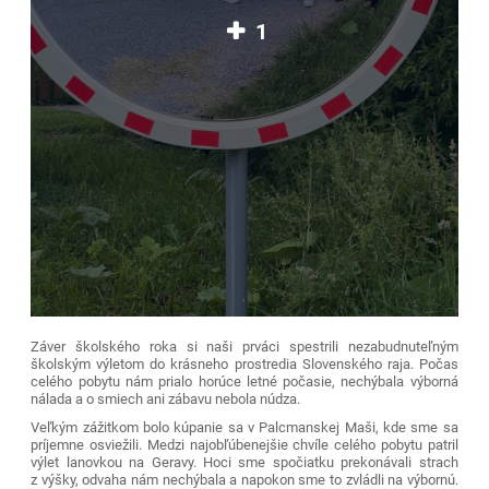
1
Záver školského roka si naši prváci spestrili nezabudnuteľným
školským výletom do krásneho prostredia Slovenského raja. Počas
celého pobytu nám prialo horúce letné počasie, nechýbala výborná
nálada a o smiech ani zábavu nebola núdza.
Veľkým zážitkom bolo kúpanie sa v Palcmanskej Maši, kde sme sa
príjemne osviežili. Medzi najobľúbenejšie chvíle celého pobytu patril
výlet lanovkou na Geravy. Hoci sme spočiatku prekonávali strach
z výšky, odvaha nám nechýbala a napokon sme to zvládli na výbornú.