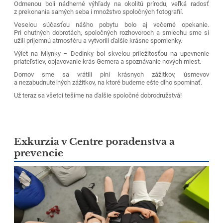
Odmenou boli nádherné výhľady na okolitú prírodu, veľká radosť
z prekonania samých seba i množstvo spoločných fotografií.
Veselou súčasťou nášho pobytu bolo aj večerné opekanie.
Pri chutných dobrotách, spoločných rozhovoroch a smiechu sme si
užili príjemnú atmosféru a vytvorili ďalšie krásne spomienky.
Výlet na Mlynky – Dedinky bol skvelou príležitosťou na upevnenie
priateľstiev, objavovanie krás Gemera a spoznávanie nových miest.
Domov sme sa vrátili plní krásnych zážitkov, úsmevov
a nezabudnuteľných zážitkov, na ktoré budeme ešte dlho spomínať.
Už teraz sa všetci tešíme na ďalšie spoločné dobrodružstvá!
Exkurzia v Centre poradenstva a
prevencie