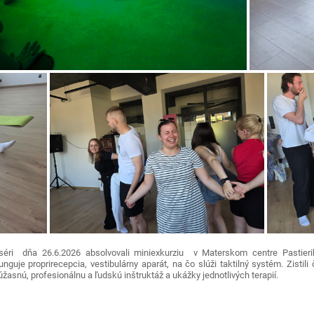
aséri dňa 26.6.2026 absolvovali miniexkurziu v Materskom centre Pastier
guje proprirecepcia, vestibulárny aparát, na čo slúži taktilný systém. Zistili č
žasnú, profesionálnu a ľudskú inštruktáž a ukážky jednotlivých terapií.