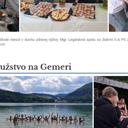
škole niesol v duchu zdravej výživy. Mgr. Legárdová spolu so žiakmi II.A PS 
kov.
užstvo na Gemeri