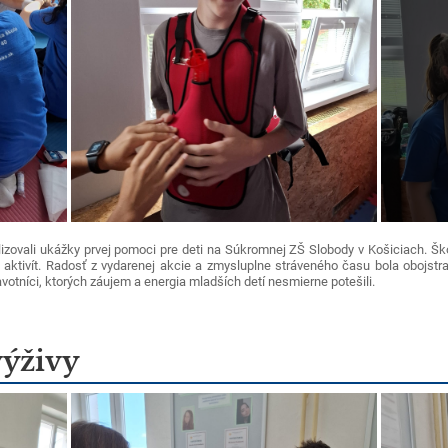
izovali ukážky prvej pomoci pre deti na Súkromnej ZŠ Slobody v Košiciach. Ško
 aktivít. Radosť z vydarenej akcie a zmysluplne stráveného času bola obojst
votníci, ktorých záujem a energia mladších detí nesmierne potešili.
výživy