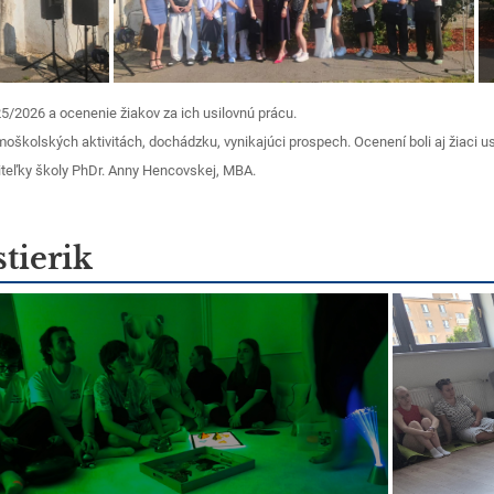
/2026 a ocenenie žiakov za ich usilovnú prácu.
oškolských aktivitách, dochádzku, vynikajúci prospech. Ocenení boli aj žiaci u
aditeľky školy PhDr. Anny Hencovskej, MBA.
tierik