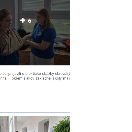
6
láci prejavili o praktické ukážky obrovský
ranná – okrem žiakov základnej školy mali