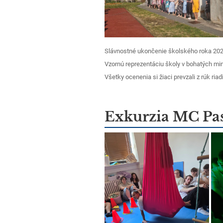
Slávnostné ukončenie školského roka 2025
Vzornú reprezentáciu školy v bohatých mim
Všetky ocenenia si žiaci prevzali z rúk ri
Exkurzia MC Pas