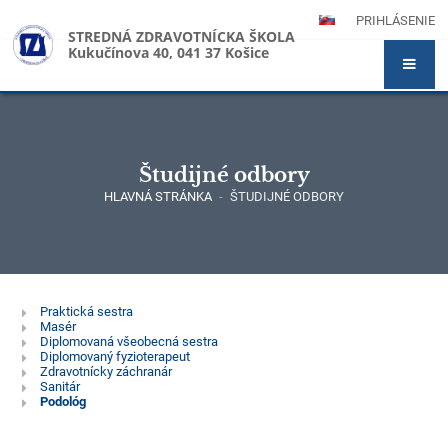
PRIHLÁSENIE
STREDNÁ ZDRAVOTNÍCKA ŠKOLA
Kukučínova 40, 041 37 Košice
Študijné odbory
HLAVNÁ STRÁNKA
-
ŠTUDIJNÉ ODBORY
Študijné
Praktická sestra
Masér
odbory
Diplomovaná všeobecná sestra
Diplomovaný fyzioterapeut
Zdravotnícky záchranár
Sanitár
Podológ