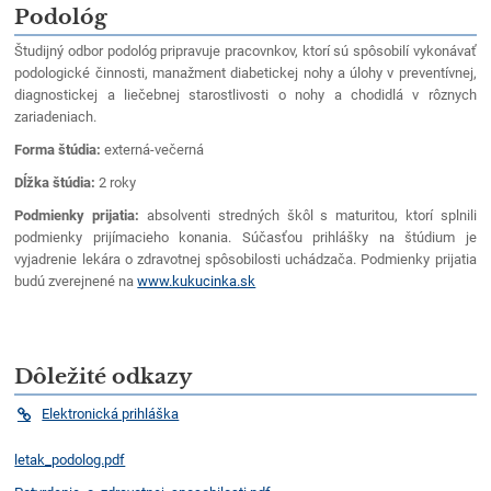
Podológ
Študijný odbor podológ pripravuje pracovnkov, ktorí sú spôsobilí vykonávať
podologické činnosti, manažment diabetickej nohy a úlohy v preventívnej,
diagnostickej a liečebnej starostlivosti o nohy a chodidlá v rôznych
zariadeniach.
Forma štúdia:
externá-večerná
Dĺžka štúdia:
2 roky
Podmienky prijatia:
absolventi stredných škôl s maturitou, ktorí splnili
podmienky prijímacieho konania. Súčasťou prihlášky na štúdium je
vyjadrenie lekára o zdravotnej spôsobilosti uchádzača. Podmienky prijatia
budú zverejnené na
www.kukucinka.sk
Dôležité odkazy
Elektronická prihláška
letak_podolog.pdf