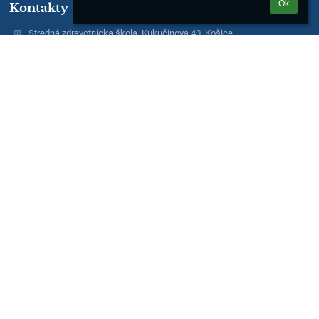
Ok
Kontakty
Stredná zdravotnícka škola, Kukučínova 40, Košice
szskosice@kukucinka.sk
+421 55 62242 40 - riaditeľka školy
+421 55 62212 16 - sekretariát
+421 55 62344 18 - sekretariát, PaM
+421 55 62241 22 - ekonómka
+421 55 62572 75 - zborovňa
Stredná zdravotnícka škola
Kukučínova 40
041 37 Košice
041 37 Košice
Slovakia
IČO 00606758
DIČ 2021141991
Fotogaléria
zatiaľ žiadne údaje