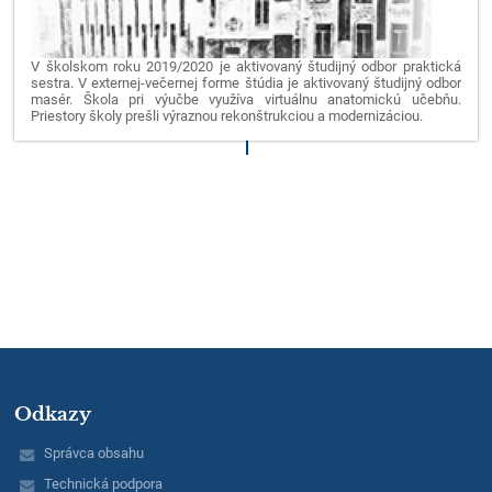
V školskom roku 2019/2020 je aktivovaný študijný odbor praktická
sestra. V externej-večernej forme štúdia je aktivovaný študijný odbor
masér. Škola pri výučbe využíva virtuálnu anatomickú učebňu.
Priestory školy prešli výraznou rekonštrukciou a modernizáciou.
Odkazy
Správca obsahu
Technická podpora