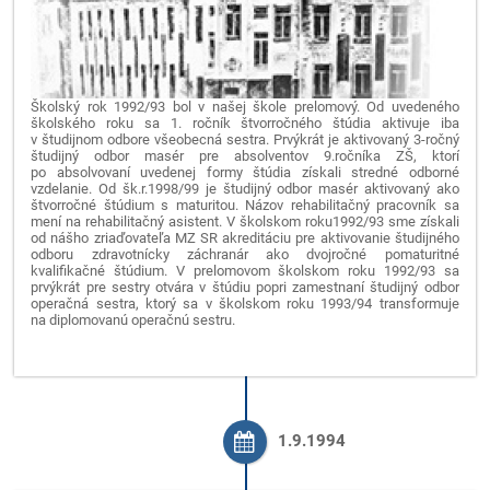
Školský rok 1992/93 bol v našej škole prelomový. Od uvedeného
školského roku sa 1. ročník štvorročného štúdia aktivuje iba
v študijnom odbore všeobecná sestra. Prvýkrát je aktivovaný 3-ročný
študijný odbor masér pre absolventov 9.ročníka ZŠ, ktorí
po absolvovaní uvedenej formy štúdia získali stredné odborné
vzdelanie. Od šk.r.1998/99 je študijný odbor masér aktivovaný ako
štvorročné štúdium s maturitou. Názov rehabilitačný pracovník sa
mení na rehabilitačný asistent. V školskom roku1992/93 sme získali
od nášho zriaďovateľa MZ SR akreditáciu pre aktivovanie študijného
odboru zdravotnícky záchranár ako dvojročné pomaturitné
kvalifikačné štúdium. V prelomovom školskom roku 1992/93 sa
prvýkrát pre sestry otvára v štúdiu popri zamestnaní študijný odbor
operačná sestra, ktorý sa v školskom roku 1993/94 transformuje
na diplomovanú operačnú sestru.
1.9.1994