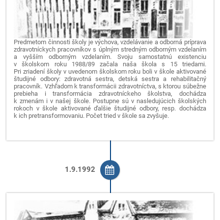
Predmetom činnosti školy je výchova, vzdelávanie a odborná príprava
zdravotníckych pracovníkov s úplným stredným odborným vzdelaním
a vyšším odborným vzdelaním. Svoju samostatnú existenciu
v školskom roku 1988/89 začala naša škola s 15 triedami.
Pri zriadení školy v uvedenom školskom roku boli v škole aktivované
študijné odbory: zdravotná sestra, detská sestra a rehabilitačný
pracovník
.
Vzhľadom k transformácii zdravotníctva, s ktorou súbežne
prebieha i transformácia zdravotníckeho školstva, dochádza
k zmenám i v našej škole. Postupne sú v nasledujúcich školských
rokoch v škole aktivované ďalšie študijné odbory, resp. dochádza
k ich pretransformovaniu. Počet tried v škole sa zvyšuje.
1.9.1992