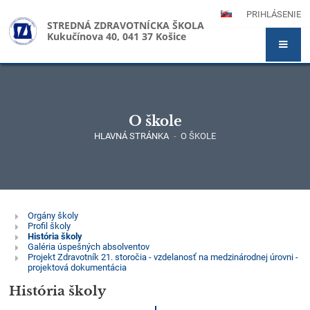
PRIHLÁSENIE
STREDNÁ ZDRAVOTNÍCKA ŠKOLA
Kukučínova 40, 041 37 Košice
O škole
HLAVNÁ STRÁNKA
-
O ŠKOLE
O
Orgány školy
Profil školy
škole
História školy
Galéria úspešných absolventov
Projekt Zdravotník 21. storočia - vzdelanosť na medzinárodnej úrovni -
projektová dokumentácia
História školy