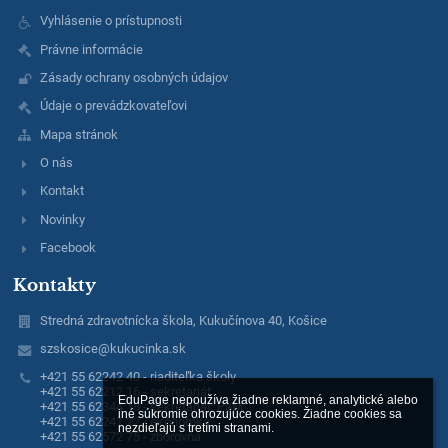
Vyhlásenie o prístupnosti
Právne informácie
Zásady ochrany osobných údajov
Údaje o prevádzkovateľovi
Mapa stránok
O nás
Kontakt
Novinky
Facebook
Kontakty
Stredná zdravotnícka škola, Kukučínova 40, Košice
szskosice@kukucinka.sk
+421 55 62242 40 - riaditeľka školy
+421 55 62212 16 - sekretariát
EduPage nepoužíva žiadne reklamné, analytické alebo 
+421 55 62344 18 - sekretariát, PaM
iné súkromie ohrozujúce cookies. Žiadne cookies sa 
+421 55 62241 22 - ekonómka
nezdieľajú s tretími stranami.

+421 55 62572 75 - zborovňa