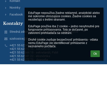
Kontakt
Novinky
EduPage nepoužíva žiadne reklamné, analytické alebo 
Facebook
iné súkromie ohrozujúce cookies. Žiadne cookies sa 
nezdieľajú s tretími stranami.

Kontakty
EduPage používa iba 2 cookie – jedno nevyhnutné pre 
fungovanie prihlasovania. Toto je dočasné, po 
Stredná zdravotnícka škola, Kukučínova 40, Košice
zatvorení prehliadača sa odstráni.

szskosice@kukucinka.sk
Druhé cookie zvyšuje bezpečnosť prihlásenia - vďaka 
nemu EduPage vie identifikovať prihlásenie z 
+421 55 62242 40 - riaditeľka školy
neznámeho počítača.
+421 55 62212 16 - sekretariát
+421 55 62344 18 - sekretariát, PaM
Ok
+421 55 62241 22 - ekonómka
+421 55 62572 75 - zborovňa
Stredná zdravotnícka škola
Kukučínova 40
041 37 Košice
041 37 Košice
Slovakia
IČO 00606758
DIČ 2021141991
Fotogaléria