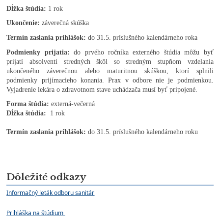
Dĺžka štúdia:
1 rok
Ukončenie:
záverečná skúška
Termín zaslania prihlášok:
do 31.5. príslušného kalendárneho roka
Podmienky prijatia:
do prvého ročníka externého štúdia môžu byť
prijatí absolventi stredných škôl so stredným stupňom vzdelania
ukončeného záverečnou alebo maturitnou skúškou, ktorí splnili
podmienky prijímacieho konania. Prax v odbore nie je podmienkou.
Vyjadrenie lekára o zdravotnom stave uchádzača musí byť pripojené.
Forma štúdia:
externá-večerná
Dĺžka štúdia:
1 rok
Termín zaslania prihlášok:
do 31.5. príslušného kalendárneho roku
Dôležité odkazy
Informačný leták odboru sanitár
Prihláška na štúdium