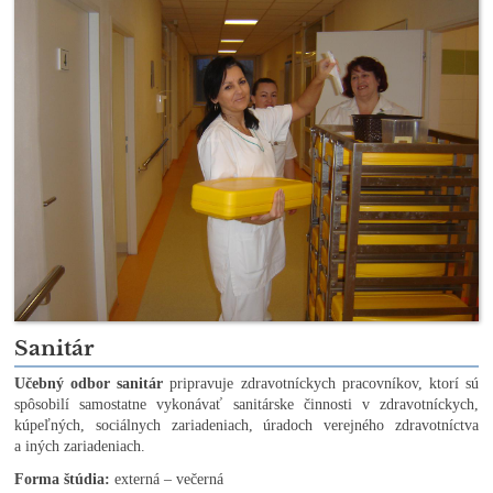
Sanitár
Učebný odbor sanitár
pripravuje zdravotníckych pracovníkov, ktorí sú
spôsobilí samostatne vykonávať sanitárske činnosti v zdravotníckych,
kúpeľných, sociálnych zariadeniach, úradoch verejného zdravotníctva
a iných zariadeniach.
Forma štúdia:
externá – večerná