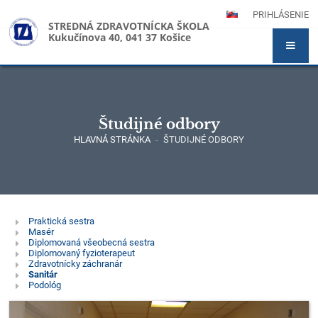
PRIHLÁSENIE
STREDNÁ ZDRAVOTNÍCKA ŠKOLA
Kukučínova 40, 041 37 Košice
Študijné odbory
HLAVNÁ STRÁNKA
-
ŠTUDIJNÉ ODBORY
Študijné
Praktická sestra
Masér
odbory
Diplomovaná všeobecná sestra
Diplomovaný fyzioterapeut
Zdravotnícky záchranár
Sanitár
Podológ